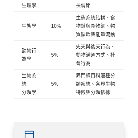
生理學
長調節
生態系統結構、食
生態學
10%
物鏈與食物網、物
質循環與能量流動
先天與後天行為、
動物行
5%
動物溝通方式、社
為學
會行為
生物系
界門綱目科屬種分
統
5%
類系統、各界生物
分類學
特徵與分類依據
