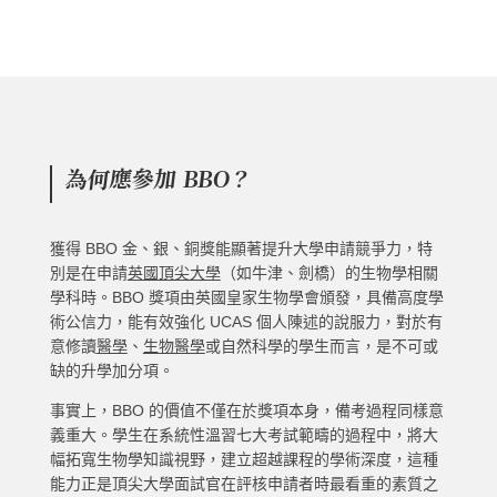
為何應參加 BBO？
獲得 BBO 金、銀、銅獎能顯著提升大學申請競爭力，特
別是在申請
英國頂尖大學
（如牛津、劍橋）的生物學相關
學科時。BBO 獎項由英國皇家生物學會頒發，具備高度學
術公信力，能有效強化 UCAS 個人陳述的說服力，對於有
意修讀
醫學
、
生物醫學
或自然科學的學生而言，是不可或
缺的升學加分項。
事實上，BBO 的價值不僅在於獎項本身，備考過程同樣意
義重大。學生在系統性溫習七大考試範疇的過程中，將大
幅拓寬生物學知識視野，建立超越課程的學術深度，這種
能力正是頂尖大學面試官在評核申請者時最看重的素質之