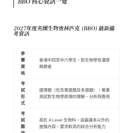
BBO 核心資訊一覽
2027年度英國生物奧林匹克 (BBO) 最新備
考資訊
參
賽
香港中四至中六學生，對生物學有濃厚
資
興趣者
格
考
試
選擇題（包含單選題及多選題），著重
形
測試對生物學原理的理解、分析與應用
式
考
試
高於 A Level 生物科，涵蓋課本以外的
難
進階內容，要求較高的綜合分析能力
度