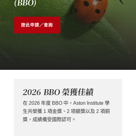
(BBO)
按此申請／查詢
2026 BBO 榮獲佳績
在
2026 年度 BBO
中，Aston Institute 學
生共榮獲
1 項金獎
、
2 項銀獎以及 2 項銅
獎，
成績備受國際認可。