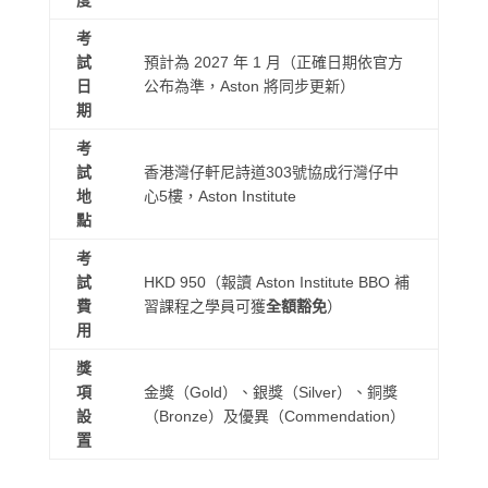
考
試
預計為 2027 年 1 月（正確日期依官方
日
公布為準，Aston 將同步更新）
期
考
試
香港灣仔軒尼詩道303號協成行灣仔中
地
心5樓，Aston Institute
點
考
試
HKD 950（報讀 Aston Institute BBO 補
費
習課程之學員可獲
全額豁免
）
用
獎
項
金獎（Gold）、銀獎（Silver）、銅獎
設
（Bronze）及優異（Commendation）
置