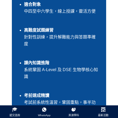
適合對象
中四至中六學生，線上授課，靈活方便
高難度試題練習
針對性訓練，提升解難能力與答題準確
度
課內知識進階
系統鞏固 A-Level 及 DSE 生物學核心知
識
考前速成精讀
考試前系統性溫習，鞏固重點，事半功
倍
遞交諮詢
WhatsApp
英澳學科
最新活動