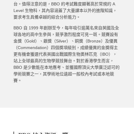
台。值得注意的是，BBO 的考試難度顯著高於常規的 A
Level 生物科，其內容涵蓋了大量課本以外的進階知識，
要求考生具備卓越的綜合分析能力。
BBO 自 1999 年創辦至今，每年吸引逾萬名來自英國及全
球各地的高中生參與，競爭激烈程度可見一斑。競賽設有
金獎（Gold）、銀獎（Silver）、銅獎（Bronze）及優異
（Commendation）四個獎項級別，成績優異的金獎得主
更有機會獲選代表英國出戰國際生物奧林匹克（IBO），
站上全球最高的生物學競技舞台。對於香港學生而言，
BBO 是少數能在本地應考、並獲國際頂尖大學廣泛認可的
學術競賽之一，其學術地位遠超一般校內考試或本地競
賽。