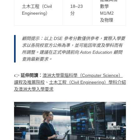
土木工程（
Civil
18–23
數學
Engineering
）
分
M1/M2
及物理
顧問提示：
以上 DSE 參考分數僅供參考，實際入學要
求以各院校官方公佈為準，並可能因年度及學科而有
所調整。建議在正式申請前向 Aston Education 顧問
查詢最新要求。
👉
延伸閱讀：
澳洲大學電腦科學（Computer Science）
課程及推薦院校
、
土木工程（Civil Engineering）學科介紹
及澳洲大學入學要求