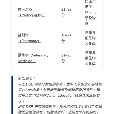
建議具
備生
放射治療
21–22
物、化
（Radiography）
分
學及物
理
建議具
藥劑學
18–21
備生物
（Pharmacy）
分
及化學
建議具
獸醫學（Veterinary
21–25
備生物
Medicine）
分
及化學
顧問提示：
以上 DSE 參考分數僅供參考，實際入學要求以各院校
官方公佈為準，並可能因年度及學科而有所調整。建
議在正式申請前向 Aston Education 顧問查詢最新要
求。
即使 DSE 未有修讀理科，部分院校仍接受文科生申請
物理治療等課程，但競爭激烈，建議及早諮詢顧問了