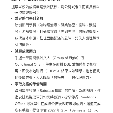
提早以校內成績申請澳洲院校，對公開試考生而言具有以
下三項關鍵優勢：
鎖定熱門學科名額
澳洲熱門學科（如物理治療、職業治療、醫科、獸醫
等）名額有限，且通常採取「先到先得」的錄取機制。
放榜後才申請，往往面臨額滿的風險，錯失入讀理想學
科的機會。
減輕放榜壓力
手握一至兩間澳洲八大（Group of Eight）的
Conditional Offer，學生在面對 DSE 放榜時能更加從
容。即使本地聯招（JUPAS）結果未如理想，也有優質
的後備方案，大大降低「放榜失手」的心理壓力。
爭取充裕的準備時間
澳洲學生簽證（Subclass 500）的申請、CoE 辦理、住
宿安排及機票預訂均需時數週。提早獲得 Conditional
Offer，可讓學生在成績公佈後即時確認成績、迅速完成
所有手續，從容準備 2027 年 2 月（Semester 1） 入