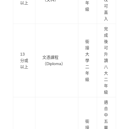
以上
年
可
級
直
入
完
成
銜
後
接
可
13
大
升
文憑課程
分或
學
讀
（Diploma）
以上
二
八
年
大
級
二
年
級
適
合
中
銜
五
接
畢