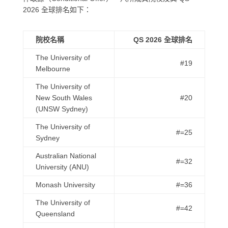
2026 全球排名如下：
院校名稱
QS 2026 全球排名
The University of
#19
Melbourne
The University of
New South Wales
#20
(UNSW Sydney)
The University of
#=25
Sydney
Australian National
#=32
University (ANU)
Monash University
#=36
The University of
#=42
Queensland