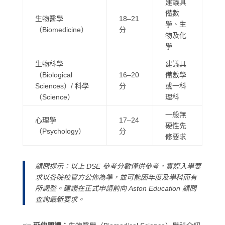
建議具
備數
生物醫學
18–21
學、生
（Biomedicine）
分
物及化
學
生物科學
建議具
（Biological
16–20
備數學
Sciences）/ 科學
分
或一科
（Science）
理科
一般無
心理學
17–24
硬性先
（Psychology）
分
修要求
顧問提示：
以上 DSE 參考分數僅供參考，實際入學要
求以各院校官方公佈為準，並可能因年度及學科而有
所調整。建議在正式申請前向 Aston Education 顧問
查詢最新要求。