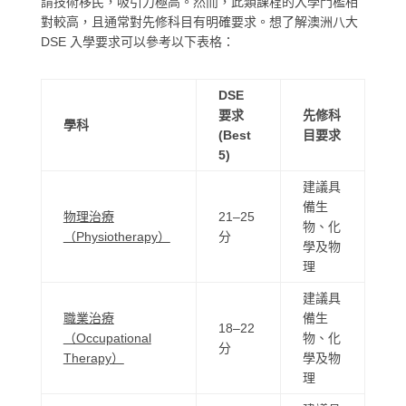
請技術移民，吸引力極高。然而，此類課程的入學門檻相
對較高，且通常對先修科目有明確要求。想了解澳洲八大
DSE 入學要求可以參考以下表格：
DSE
要求
先修科
學科
(Best
目要求
5)
建議具
備生
物理治療
21–25
物、化
（Physiotherapy）
分
學及物
理
建議具
職業治療
備生
18–22
（Occupational
物、化
分
Therapy）
學及物
理