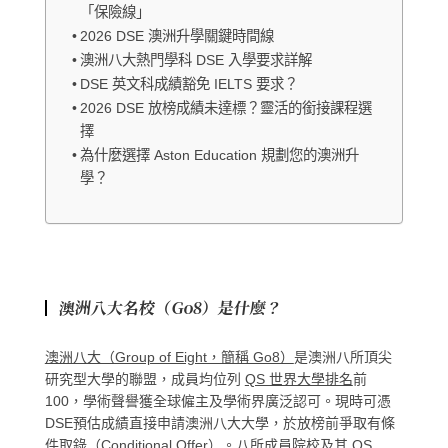
「保險線」
2026 DSE 澳洲升學關鍵時間線
澳洲八大熱門學科 DSE 入學要求詳解
DSE 英文科成績豁免 IELTS 要求？
2026 DSE 放榜成績未達標？靈活的銜接課程選
擇
為什麼選擇 Aston Education 規劃您的澳洲升
學？
澳洲八大名校（Go8）是什麼？
澳洲八大（Group of Eight，簡稱 Go8）
是澳洲八所頂尖
研究型大學的聯盟，成員均位列
QS 世界大學排名
前
100，學術聲譽獲全球僱主及學術界廣泛認可。現時可憑
DSE預估成績直接申請澳洲八大大學，於放榜前爭取有條
件取錄（Conditional Offer）。八所成員院校及其 QS