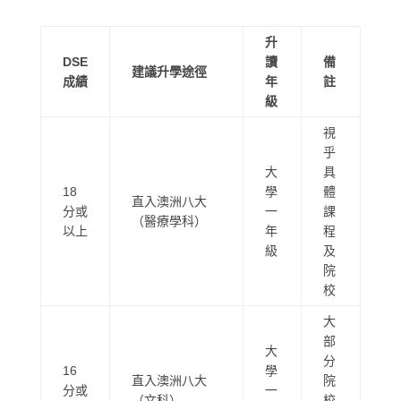
升
DSE
讀
備
建議升學途徑
成績
年
註
級
視
乎
大
具
18
學
體
直入澳洲八大
分或
一
課
（醫療學科）
以上
年
程
級
及
院
校
大
部
大
分
16
學
直入澳洲八大
院
分或
一
（文科）
校