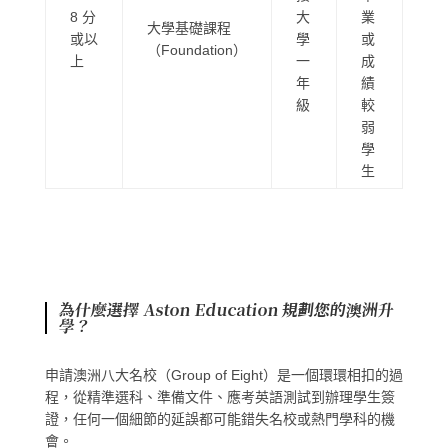
8 分
大
業
大學基礎課程
或以
學
或
（Foundation）
上
一
成
年
績
級
較
弱
學
生
為什麼選擇 Aston Education 規劃您的澳洲升
學？
申請澳洲八大名校（Group of Eight）是一個環環相扣的過
程，從精準選科、準備文件、應考英語測試到辦理學生簽
證，任何一個細節的延誤都可能錯失名校或熱門學科的機
會。