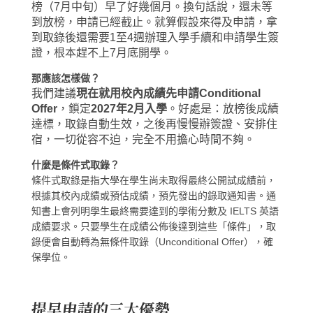
榜（7月中旬）早了好幾個月。換句話說，還未等
到放榜，申請已經截止。
就算假設來得及申請，拿
到取錄後還需要1至4週辦理入學手續和申請學生簽
證，根本趕不上7月底開學。
那應該怎樣做？
我們建議
現在就用校內成績先申請Conditional
Offer
，鎖定
2027年2月入學
。
好處是：放榜後成績
達標，取錄自動生效，之後再慢慢辦簽證、安排住
宿，一切從容不迫，完全不用擔心時間不夠。
什麼是條件式取錄？
條件式取錄是指大學在學生尚未取得最終公開試成績前，
根據其校內成績或預估成績，預先發出的錄取通知書。通
知書上會列明學生最終需要達到的學術分數及 IELTS 英語
成績要求。只要學生在成績公佈後達到這些「條件」，取
錄便會自動轉為無條件取錄（Unconditional Offer），確
保學位。
提早申請的三大優勢