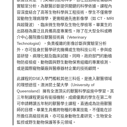
實驗室分析，為獸醫診斷提供關鍵的科學依據。課程內
容深度結合了高等生物科學與工程技術，學生不僅需學
習動物生理病理學，更需精通先進影像學（如 CT、MRI
與超聲波）、臨床微生物學及生物化學檢等。畢業生的
出路極為廣泛且具備高度專業性。除了在大型全科或轉
介中心醫院擔任獸醫技術員（Veterinary
Technologist），負責複雜的影像診斷與實驗室分析
外，亦可投身於醫學研究機構或生物科技公司，參與疫
苗研發、病理化驗及臨床試驗。同時，政府部門的動植
物防疫檢疫、動物園與野生動物保育組織的專業檢測、
或是國際寵物藥廠與醫療器材企業的技術顧問。
此課程的DSE入學門檻較其他三科低，是進入獸醫領域
的理想途徑。澳洲昆士蘭大學（University of
Queensland）擁有全澳頂尖的獸醫科學設施中學習。其
三年制課程更設有銜接機制，成績優異的學生在第二年
可申請轉讀五年制的獸醫學士課程，直通成為註冊獸醫
師的目標。畢業生具備跨物種的專業技能，不僅能在診
所擔任高級技術員，亦可投身動物生產研究、生物安全
監控或野生動物保護等多元領域。