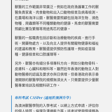
獸醫的工作範圍非常廣泛，例如在政府漁護署工作的獸
醫負責家禽、肉食動物和出入口動物檢查及病毒檢測。
在農場和海洋公園，獸醫需要照顧包括海洋生物﹑瀕危
物種﹑爬蟲類等不同種類動物的健康。馬會的獸醫需要
照顧比賽及繁殖等用途馬匹的健康。
獸醫的一般職責包括診斷和治療動物的疾病，進行手
術，開藥物處方，以及向主人提供有關寵物健康和福祉
的建議和教育。獸醫還提供預防性護理，例如疫苗接
種，健康檢查和口腔護理等。
另外，獸醫亦有細分多項專科方向，例如分動物骨科、
皮膚科、心臟科和眼科等。雖然近年香港的動物主人對
動物醫療的認識及要求亦與日俱增，但香港政府表示香
港開辦的獸醫學院的規模無須太大，只需要提供少量獸
醫專業培訓及相關科研工作。
專科考試 CASPer (適用於澳洲升學)
為澳洲獸醫學院的入學考試，以網上方式申請，評估你
的個人特質、倫理及溝通能力等。該考試使用情境題為