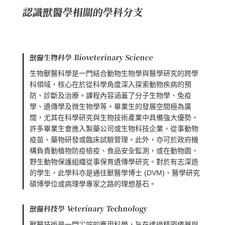
認識獸醫學相關的學科分支
獸醫生物科學 Bioveterinary Science
生物獸醫科學是一門結合動物生物學與醫學研究的跨學
科領域，核心在於從科學角度深入探索動物疾病的預
防、診斷及治療。課程內容涵蓋了分子生物學、免疫
學、遺傳學及微生物學等。畢業生的發展空間極為廣
闊，尤其在科學研究與生物技術產業中具備強大優勢。
許多畢業生會進入製藥公司或生物科技企業，從事動物
疫苗、藥物研發或臨床試驗管理。此外，亦可於政府機
構負責動植物防疫檢疫、食品安全監測，或在動物園、
野生動物保護組織從事保育遺傳學研究。對於有志深造
的學生，此學科亦是通往獸醫學博士 (DVM)、醫學研究
碩博學位或病理學專家之路的理想基石。
獸醫科技學 Veterinary Technology
獸醫技術是一門尖端的應用科學，旨在透過精密儀器與