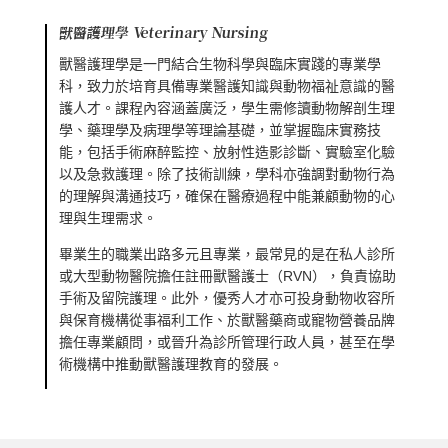
獸醫護理學 Veterinary Nursing
獸醫護理學是一門結合生物科學與臨床實踐的專業學
科，致力於培育具備專業醫護知識與動物福祉意識的醫
護人才。課程內容涵蓋廣泛，學生需修讀動物解剖生理
學、藥理學及病理學等理論基礎，並掌握臨床實務技
能，包括手術麻醉監控、放射性造影診斷、實驗室化驗
以及急救護理。除了技術訓練，學科亦強調對動物行為
的理解與溝通技巧，確保在醫療過程中能兼顧動物的心
理與生理需求。
畢業生的職業出路多元且專業，最常見的是在私人診所
或大型動物醫院擔任註冊獸醫護士（RVN），負責協助
手術及留院護理。此外，優秀人才亦可投身動物收容所
與保育機構從事福利工作、於獸醫藥商或寵物營養品牌
擔任專業顧問，或晉升為診所管理行政人員，甚至在學
術機構中推動獸醫護理教育的發展。