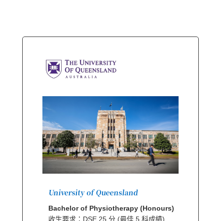
University of Queensland
Bachelor of Physiotherapy (Honours)
收生要求：DSE 25 分 (最佳 5 科成績)