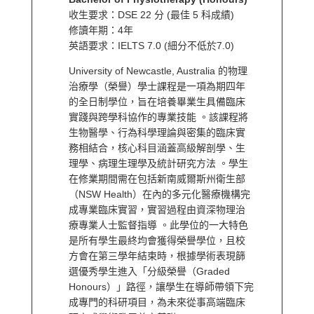
收生要求：DSE 22 分 (最佳 5 科成績)
修讀年期：4年
英語要求：IELTS 7.0 (細分不低於7.0)
University of Newcastle, Australia 的物理
治療學（榮譽）學士課程是一項為期四年
的全日制學位，旨在培養畢業生具備臨床
實踐與跨學科協作的專業技能 。該課程將
生物醫學、行為科學理論與密集的臨床實
務相結合，核心科目涵蓋高級解剖學、生
理學、病理生理學及統計研究方法 。學生
在修業期間需在包括新南威爾斯州衛生部
（NSW Health）在內的多元化醫療機構完
成專業臨床實習，實習過程由資深物理治
療專業人士監督指導 。此學位的一大特色
是所有學生最終均會獲得榮譽學位，且校
方會在第三學年結束時，根據學術表現篩
選優秀學生進入「分級榮譽（Graded
Honours）」路徑，讓學生在導師帶領下完
成專門的科研項目，為未來從事高端臨床