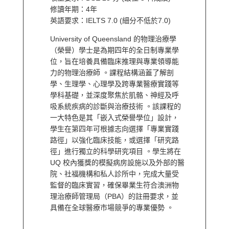
修讀年期：4年
英語要求：IELTS 7.0 (細分不低於7.0)
University of Queensland 的物理治療學
（榮譽）學士是為期四年的全日制專業學
位，旨在培養具備臨床推理與專業領導能
力的物理治療師 。課程結構涵蓋了解剖
學、生理學、心理學及跨專業醫療實踐等
學科基礎，並深度聚焦於肌骼、神經及呼
吸系統疾病的診斷與治療技術 。該課程的
一大特色是其「嵌入式榮譽學位」設計，
學生在第四年可根據志向選擇「專業實踐
路徑」以強化臨床技能，或選擇「研究路
徑」進行獨立的科學研究項目 。學生將在
UQ 校內獲獎的模擬病房設施以及外部的醫
院、社福機構和私人診所中，完成大量受
監督的臨床實習，確保畢業生符合澳洲物
理治療師管理局（PBA）的註冊要求，並
具備在全球醫療市場競爭的專業優勢 。