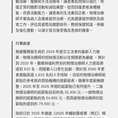
動治療、電療和手法治療等，讓患者肌肉得以強化、恢
復正常的關節活動和減低痛楚，從而回復患者身體機
能，改善活動能力，讓患者的生活重回正軌。物理治療
師不單為病人及傷者提供治療，也為健康提供預防及檢
查工作，評估其姿勢及關節排列，教授保健知識、伸展
及強化運動，以減少其日後受傷及患病的機會。
行業前景
根據醫務衞生局於 2024 年提交立法會的最新人力推
算，物理治療師的短缺情況較以往預期更為嚴峻 。預計
到 2025 年，醫療與福利界別的物理治療師人力差距將
達到 610 名，而隨著人口老化加劇，預計到 2040 年更
會面臨高達 1,610 名的人手短缺 。
目前的物理治療師起
薪點仍參考政府資助機構的總薪級表，隨著年度薪酬調
整，2025 年至 2026 年間的起薪點已有所提升 。二級
物理治療師的起薪點目前約為 32,430 元，一級物理治
療師的起薪點約為 54,805 元，而高級物理治療師的起
薪點則達到約 79,930 元 。
政府已於 2025 年通過《2025 年輔助醫療業（修訂）條