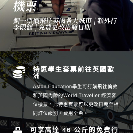
機票
劃一票價飛往英國各大城市 | 額外行
李限額
| 免費更改出發日期
特惠學生套票前往英國歐

洲
Aston Education學生可訂購
飛往倫敦
和英國內陸的World Traveller 經濟客
位機票。此特惠套票可以更改日期至相
同訂位級別，費用全免。
可享高達 46 公斤的免費行
