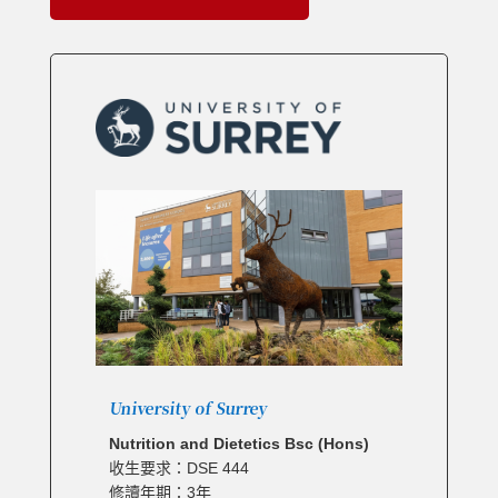
University of Surrey
Nutrition and Dietetics Bsc (Hons)
收生要求：DSE 444
修讀年期：3年