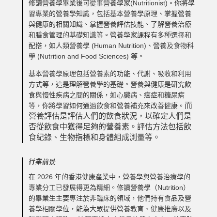
修讀營養學畢業後可從事營養學家(Nutritionist)。你將學
習專業的營養學知識，包括基本營養學原理、掌握營養
與健康的相關知識、掌握營養評估技能、了解營養治療
和膳食管理的基礎知識等。營養學家課程有多種選擇和
配搭，如人類營養學 (Human Nutrition)、營養及食物科
學 (Nutrition and Food Sciences) 等。
基本營養學原理包括營養素的功能、代謝、吸收和利用
方式等，這是理解營養學的基礎。營養與健康是研究飲
食與慢性疾病之間的關係，如心臟病、癌症和糖尿病
而
等，你將學習如何通過飲食和營養補充來改善健康。
營養評估是評估人們的飲食狀況，以確定人們是
否從飲食中獲得足夠的營養素。評估方法包括飲
食紀錄、生物指標和身體組成測量等。
行業前景
在 2026 年的香港健康產業中，營養學與營養治療學的
專業分工已發展得更為精細。修讀營養學（Nutrition）
的畢業生主要專注於非臨床的領域，他們持有食品及營
養學相關學位，能為大眾提供營養教育、健康推廣以及