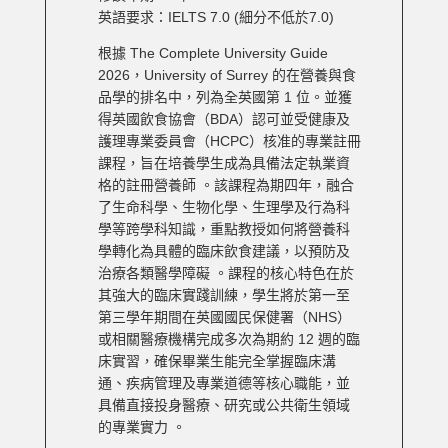
英語要求：IELTS 7.0 (細分不低於7.0)
根據 The Complete University Guide
2026，University of Surrey 的在營養與食
品學的排名中，列為全英國第 1 位。並
獲
得英國飲食協會（BDA）認可並受健康及
護理專業委員會（HCPC）核准的專業註冊
課程，旨在培養學生成為具備法定執業資
格的註冊營養師 。該課程為期四年，融合
了生命科學、生物化學、生理學及行為科
學等跨學科知識，重點教授如何將營養科
學轉化為具體的臨床飲食建議，以預防及
治療各類醫學障礙 。課程的核心特色在於
其強大的臨床實踐訓練，學生將於第一至
第三學年期間在英國國民保健署（NHS）
或相關醫療機構完成多次為期約 12 週的臨
床實習，確保畢業生能完全掌握臨床溝
通、疾病管理及專業道德等核心職能，並
具備直接投身醫療、研究或公共衛生領域
的專業實力 。