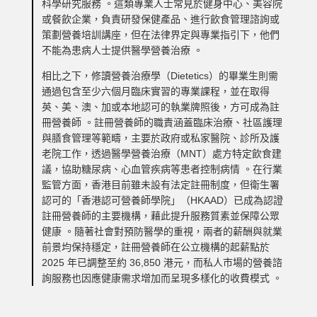
科學研究服務 。這類專業人士常見於健身中心、美容院
或餐飲企業，負責研發保健產品、進行飲食管理諮詢或
策劃營養培訓講座，但在法律界定與專業指引下，他們
不能為患病人士提供醫學營養治療 。
相比之下，修讀營養治療學（Dietetics）的畢業生則需
通過包含至少六個月臨床實習的專業課程，並在取得
英、美、澳、加或本地認可的執業牌照後，方可成為註
冊營養師 。註冊營養師的職責涵蓋臨床治療、社區護理
與膳食管理等範疇，主要於政府或私家醫院、診所及護
老院工作，透過醫學營養治療（MNT）處方特定飲食建
議，協助糖尿病、心血管疾病等患者控制病情 。
在行業
監管方面，香港目前雖未設有法定註冊制度，但衛生署
認可的「香港認可營養師學院」（HKAAD）已成為認證
註冊營養師的主要機構，藉此提升服務質素並保障公眾
健康 。隨著社會對預防醫學的重視，兩者的薪酬與就業
前景均保持穩定，註冊營養師在公立機構的起薪點於
2025 年已調整至約 36,850 港元，而私人市場的營養諮
詢服務也因應健康需求增加而呈現多樣化的收費模式 。