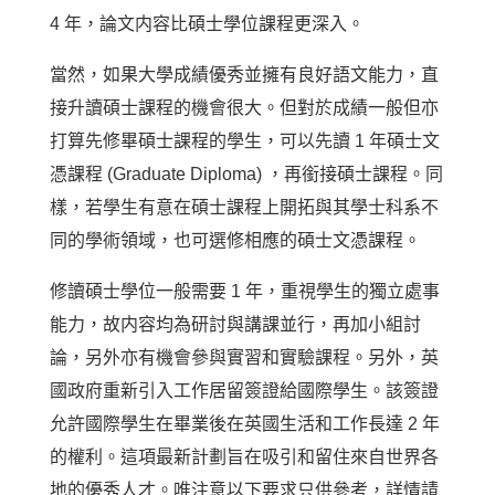
4 年，論文内容比碩士學位課程更深入。
當然，如果大學成績優秀並擁有良好語文能力，直
接升讀碩士課程的機會很大。但對於成績一般但亦
打算先修畢碩士課程的學生，可以先讀 1 年碩士文
憑課程 (Graduate Diploma) ，再銜接碩士課程。同
樣，若學生有意在碩士課程上開拓與其學士科系不
同的學術領域，也可選修相應的碩士文憑課程。
修讀碩士學位一般需要 1 年，重視學生的獨立處事
能力，故内容均為研討與講課並行，再加小組討
論，另外亦有機會參與實習和實驗課程。另外，英
國政府重新引入工作居留簽證給國際學生。該簽證
允許國際學生在畢業後在英國生活和工作長達 2 年
的權利。這項最新計劃旨在吸引和留住來自世界各
地的優秀人才。唯注意以下要求只供參考，詳情請