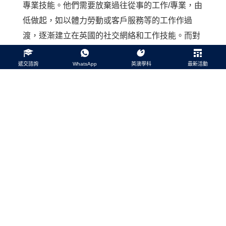
專業技能。他們需要放棄過往從事的工作/專業，由
低做起，如以體力勞動或客戶服務等的工作作過
渡，逐漸建立在英國的社交網絡和工作技能。而對
於希望更平穩過渡的香港人來講，完成一個包含專
遞交諮詢
WhatsApp
英澳學科
最新活動
業實習的轉換碩士學位課程是一個不錯的選擇。英
國大學 Cardiff University 及 University of Kent 就
有提供這轉換碩士學位，有關此課程詳情歡迎
按此
參閱。