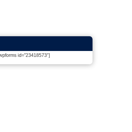
wpforms id=”23418573″]