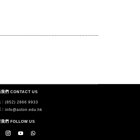
我們 CONTACT US
：(852) 2866 9933
郵：
info@aston.edu.hk
我們 FOLLOW US