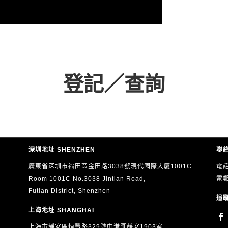
登記／查詢
深圳地址 SHENZHEN
聯絡
廣東省深圳市福田區金田路3038號現代國際大廈1001C
電話
Room 1001C No.3038 Jintian Road,
電
Futian District, Shenzhen
追蹤
上海地址 SHANGHAI
上海市靜安區恒豐路329號中港匯靜安1903室