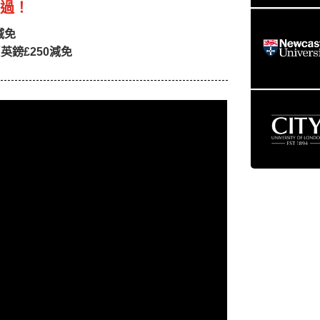
錯過！
減免
獲
英鎊£250減免