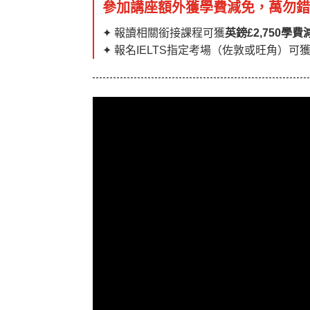
參加講座額外獲學費減免，萬勿
✦ 報讀相關銜接課程可獲
英鎊£2,750學費
✦ 報名IELTS指定考場（佐敦或旺角）可