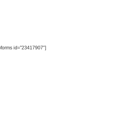
forms id=”23417907″]