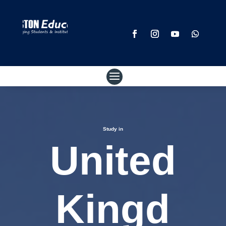
Study in
United
Kingd