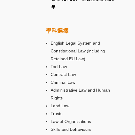
年
學科選擇
English Legal System and
Constitutional Law (including
Retained EU Law)
Tort Law
Contract Law
Criminal Law
Administrative Law and Human
Rights
Land Law
Trusts
Law of Organisations
Skills and Behaviours