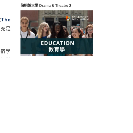
伯明翰大學 Drama & Theatre 2
(
The
提供充足
寄宿學
 絕對
伯明翰大學教育學院: 教師短缺 投身教育好機
會
ton