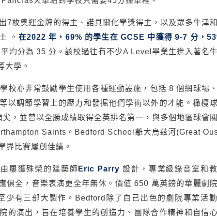
Pancras火車站到學校只需要45分鐘車程。
曾經培育出7枚奧運金牌的得主、諾貝爾化學獎得主，以及眾多牛津
士 。
在2022 年，69% 的學生在 GCSE 中獲得 9-7 分，5
B平均分為 35 分。該校過往有不少A Level畢業生進入著名
) 等大學。
多元化，學校亦非常鼓勵學生使用各種運動設施，包括 8 個網球場
等以調節學習上的壓力和發掘他們學術以外的才能。橄欖
頂尖，並曾以全勝成績取得全英排名第一，與多個地區球會
on Saints。Bedford School離大烏茲河(Great Ou
艇學界比賽屢創佳績。
學院由屢獲殊榮的建築師
Eric Parry
設計，專業級錄音室和教
俱全，音樂表演更全年無休。價值 650 萬英鎊的華麗劇
至少有三部大製作。Bedford除了自己出色的劇院專業活
院的演出，旨在培養學生的創造力、團隊合作精神和自信