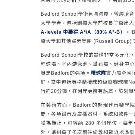
國最古典的寄宿學校校園之一，由倫敦St. 
Bedford School學術氛圍濃厚，
大學學者，包括劍橋大學前校長等傑出人
A-levels 中獲得 A*/A（80% A*-B）
。I
橋大學和其他羅素集團 (Russell Group
Bedford School學校的設備非常
壁球場、室內游泳池、攀石場、健身中心
艇是Bedford的強項。
欖球隊
實力屬全國
好，當中包括英格蘭欖球超級聯賽球隊Northampt
行約20分鐘，在河岸更擁有船庫，於划
在藝術方面，Bedford的超現代音樂
間，各項錄音及廣播器材，系統和軟件一應
嘆為觀止，可容納 280 多個座位，每年
外，還組織了多次前往倫敦和鄰近地區劇