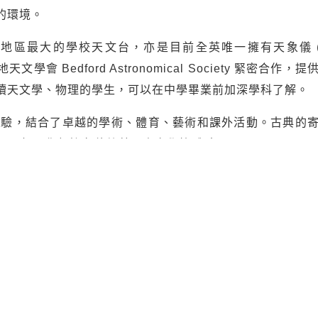
的環境。
是擁有東南地區最大的學校天文台，亦是目前全英唯一擁有天象儀 
文學會 Bedford Astronomical Society 緊密合作，
讀天文學、物理的學生，可以在中學畢業前加深學科了解。
特的教育體驗，結合了卓越的學術、體育、藝術和課外活動。古典的
果你想擁有傳統英國寄宿學校體驗，Bedford School
入學資訊，歡迎向 Aston Education 教育顧問查詢。 As
予個別分析及升學建議，助家長及學生做好升學部署。