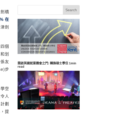
和劍橋
3% 在
牛津劍
、四個
球和划
關係友
開啟英國就業機會之門: 轉換碩士學位 1min
read
se)步
學空
院令人
動計劃
心，提